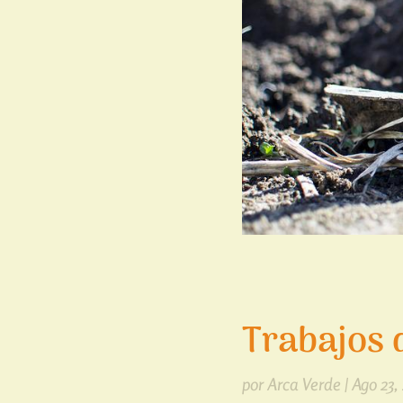
Trabajos 
por
Arca Verde
|
Ago 23,