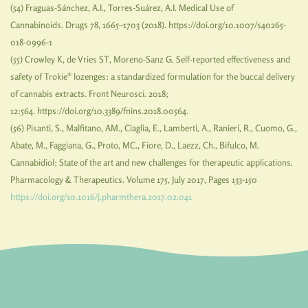
(54) Fraguas-Sánchez, A.I., Torres-Suárez, A.I. Medical Use of
Cannabinoids. Drugs 78, 1665–1703 (2018). https://doi.org/10.1007/s40265-
018-0996-1
(55) Crowley K, de Vries ST, Moreno-Sanz G. Self-reported effectiveness and
safety of Trokie® lozenges: a standardized formulation for the buccal delivery
of cannabis extracts. Front Neurosci. 2018;
12:564. https://doi.org/10.3389/fnins.2018.00564.
(56) Pisanti, S., Malfitano, AM., Ciaglia, E., Lamberti, A., Ranieri, R., Cuomo, G.,
Abate, M., Faggiana, G., Proto, MC., Fiore, D., Laezz, Ch., Bifulco, M.
Cannabidiol: State of the art and new challenges for therapeutic applications.
Pharmacology & Therapeutics. Volume 175, July 2017, Pages 133-150
https://doi.org/10.1016/j.pharmthera.2017.02.041