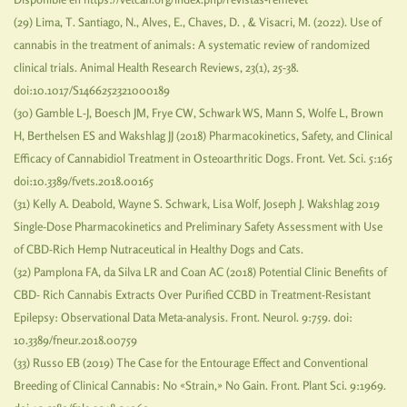
(29) Lima, T. Santiago, N., Alves, E., Chaves, D. , & Visacri, M. (2022). Use of
cannabis in the treatment of animals: A systematic review of randomized
clinical trials. Animal Health Research Reviews, 23(1), 25-38.
doi:10.1017/S1466252321000189
(30) Gamble L-J, Boesch JM, Frye CW, Schwark WS, Mann S, Wolfe L, Brown
H, Berthelsen ES and Wakshlag JJ (2018) Pharmacokinetics, Safety, and Clinical
Efficacy of Cannabidiol Treatment in Osteoarthritic Dogs. Front. Vet. Sci. 5:165
doi:10.3389/fvets.2018.00165
(31) Kelly A. Deabold, Wayne S. Schwark, Lisa Wolf, Joseph J. Wakshlag 2019
Single-Dose Pharmacokinetics and Preliminary Safety Assessment with Use
of CBD-Rich Hemp Nutraceutical in Healthy Dogs and Cats.
(32) Pamplona FA, da Silva LR and Coan AC (2018) Potential Clinic Benefits of
CBD- Rich Cannabis Extracts Over Purified CCBD in Treatment-Resistant
Epilepsy: Observational Data Meta-analysis. Front. Neurol. 9:759. doi:
10.3389/fneur.2018.00759
(33) Russo EB (2019) The Case for the Entourage Effect and Conventional
Breeding of Clinical Cannabis: No «Strain,» No Gain. Front. Plant Sci. 9:1969.