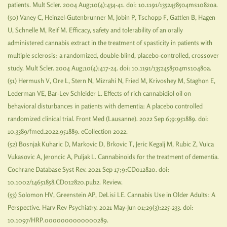
patients. Mult Scler. 2004 Aug;10(4):434-41. doi: 10.1191/1352458504ms1082oa.
(50) Vaney C, Heinzel-Gutenbrunner M, Jobin P, Tschopp F, Gattlen B, Hagen
U, Schnelle M, Reif M. Efficacy, safety and tolerability of an orally
administered cannabis extract in the treatment of spasticity in patients with
multiple sclerosis: a randomized, double-blind, placebo-controlled, crossover
study. Mult Scler. 2004 Aug;10(4):417-24. doi: 10.1191/1352458504ms1048oa.
(51) Hermush V, Ore L, Stern N, Mizrahi N, Fried M, Krivoshey M, Staghon E,
Lederman VE, Bar-Lev Schleider L. Effects of rich cannabidiol oil on
behavioral disturbances in patients with dementia: A placebo controlled
randomized clinical trial. Front Med (Lausanne). 2022 Sep 6;9:951889. doi:
10.3389/fmed.2022.951889. eCollection 2022.
(52) Bosnjak Kuharic D, Markovic D, Brkovic T, Jeric Kegalj M, Rubic Z, Vuica
Vukasovic A, Jeroncic A, Puljak L. Cannabinoids for the treatment of dementia.
Cochrane Database Syst Rev. 2021 Sep 17;9:CD012820. doi:
10.1002/14651858.CD012820.pub2. Review.
(53) Solomon HV, Greenstein AP, DeLisi LE. Cannabis Use in Older Adults: A
Perspective. Harv Rev Psychiatry. 2021 May-Jun 01;29(3):225-233. doi:
10.1097/HRP.0000000000000289.