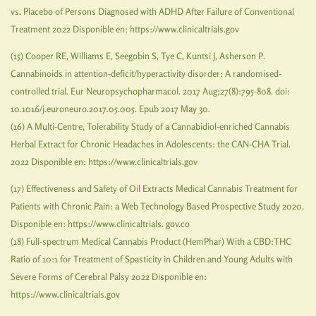
vs. Placebo of Persons Diagnosed with ADHD After Failure of Conventional
Treatment 2022 Disponible en: https://www.clinicaltrials.gov
(15) Cooper RE, Williams E, Seegobin S, Tye C, Kuntsi J, Asherson P.
Cannabinoids in attention-deficit/hyperactivity disorder: A randomised-
controlled trial. Eur Neuropsychopharmacol. 2017 Aug;27(8):795-808. doi:
10.1016/j.euroneuro.2017.05.005. Epub 2017 May 30.
(16) A Multi-Centre, Tolerability Study of a Cannabidiol-enriched Cannabis
Herbal Extract for Chronic Headaches in Adolescents: the CAN-CHA Trial.
2022 Disponible en: https://www.clinicaltrials.gov
(17) Effectiveness and Safety of Oil Extracts Medical Cannabis Treatment for
Patients with Chronic Pain: a Web Technology Based Prospective Study 2020.
Disponible en: https://www.clinicaltrials. gov.co
(18) Full-spectrum Medical Cannabis Product (HemPhar) With a CBD:THC
Ratio of 10:1 for Treatment of Spasticity in Children and Young Adults with
Severe Forms of Cerebral Palsy 2022 Disponible en:
https://www.clinicaltrials.gov