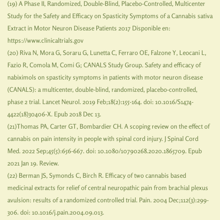
(19) A Phase II, Randomized, Double-Blind, Placebo-Controlled, Multicenter
Study for the Safety and Efficacy on Spasticity Symptoms of a Cannabis sativa
Extract in Motor Neuron Disease Patients 2017 Disponible en:
https://www.clinicaltrials.gov
(20) Riva N, Mora G, Soraru G, Lunetta C, Ferraro OE, Falzone Y, Leocani L,
Fazio R, Comola M, Comi G; CANALS Study Group. Safety and efficacy of
nabiximols on spasticity symptoms in patients with motor neuron disease
(CANALS): a multicenter, double-blind, randomized, placebo-controlled,
phase 2 trial. Lancet Neurol. 2019 Feb;18(2):155-164. doi: 10.1016/S1474-
4422(18)30406-X. Epub 2018 Dec 13.
(21)Thomas PA, Carter GT, Bombardier CH. A scoping review on the effect of
cannabis on pain intensity in people with spinal cord injury. J Spinal Cord
Med. 2022 Sep;45(5):656-667. doi: 10.1080/10790268.2020.1865709. Epub
2021 Jan 19. Review.
(22) Berman JS, Symonds C, Birch R. Efficacy of two cannabis based
medicinal extracts for relief of central neuropathic pain from brachial plexus
avulsion: results of a randomized controlled trial. Pain. 2004 Dec;112(3):299-
306. doi: 10.1016/j.pain.2004.09.013.