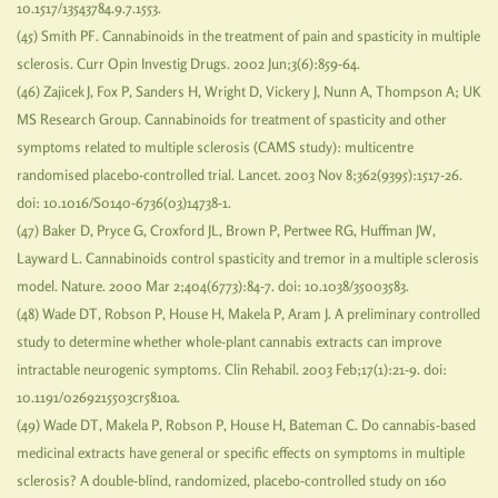
10.1517/13543784.9.7.1553.
(45) Smith PF. Cannabinoids in the treatment of pain and spasticity in multiple
sclerosis. Curr Opin Investig Drugs. 2002 Jun;3(6):859-64.
(46) Zajicek J, Fox P, Sanders H, Wright D, Vickery J, Nunn A, Thompson A; UK
MS Research Group. Cannabinoids for treatment of spasticity and other
symptoms related to multiple sclerosis (CAMS study): multicentre
randomised placebo-controlled trial. Lancet. 2003 Nov 8;362(9395):1517-26.
doi: 10.1016/S0140-6736(03)14738-1.
(47) Baker D, Pryce G, Croxford JL, Brown P, Pertwee RG, Huffman JW,
Layward L. Cannabinoids control spasticity and tremor in a multiple sclerosis
model. Nature. 2000 Mar 2;404(6773):84-7. doi: 10.1038/35003583.
(48) Wade DT, Robson P, House H, Makela P, Aram J. A preliminary controlled
study to determine whether whole-plant cannabis extracts can improve
intractable neurogenic symptoms. Clin Rehabil. 2003 Feb;17(1):21-9. doi:
10.1191/0269215503cr581oa.
(49) Wade DT, Makela P, Robson P, House H, Bateman C. Do cannabis-based
medicinal extracts have general or specific effects on symptoms in multiple
sclerosis? A double-blind, randomized, placebo-controlled study on 160