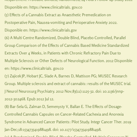
Disponible en: https://www.clinicaltrials. gov.co
(5) Effects of a Cannabis Extract as Anaesthetic Premedication on
Postoperative Pain, Nausea-vomiting and Perioperative Anxiety 2022.
Disponible en: https://www.clinicaltrials.gov
(6) A Multi Centre Randomized, Double Blind, Placebo Controlled, Parallel
Group Comparison of the Effects of Cannabis Based Medicine Standardized
Extracts Over 4 Weeks, in Patients with Chronic Refractory Pain Due to
Multiple Sclerosis or Other Defects of Neurological Function. 2012 Disponible
en: https://www.clinicaltrials. gov.co
(7) Zajicek JP, Hobart JC, Slade A, Barnes D, Mattison PG; MUSEC Research
Group. Multiple sclerosis and extract of cannabis: results of the MUSEC trial.
J Neurol Neurosurg Psychiatry. 2012 Nov;83(11):1125-32. doi: 10.1136/jnnp-
2012-302468. Epub 2012 Jul 12.
(8) Bar-Sela G, Zalman D, Semenysty V, Ballan E. The Effects of Dosage-
Controlled Cannabis Capsules on Cancer-Related Cachexia and Anorexia
Syndrome in Advanced Cancer Patients: Pilot Study. Integr Cancer Ther. 2019
Jan-Dec;18:1534735419881498. doi: 10.1177/1534735419881498.
(9) A Randomized, Double-Blind, Placebo-Controlled, Multiple Crossover N-