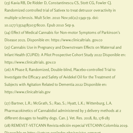
(23) Kavia RB, De Ridder D, Constantinescu CS, Stott CG, Fowler CJ.
Randomized controlled trial of Sativex to treat detrusor overactivity in
multiple sclerosis. Mult Scler. 2010 Nov;16(11):1349-59. doi:
10.1177/1352458510378020. Epub 2010 Sep 9.
(24) Effect of Medical Cannabis for Non-motor Symptoms of Parkinson’s
Disease 2021. Disponible en: https://www.clinicaltrials. gov.co
(25) Cannabis Use in Pregnancy and Downstream Effects on Maternal and
Infant Health (CUPiD): A Pilot Prospective Cohort Study 2022 Disponible en:
https://www.clinicaltrials. gov.co
(26) A Phase II, Randomized, Double-blind, Placebo-controlled Trial to
Investigate the Efficacy and Safety of Avidekel Oil for the Treatment of
Subjects with Agitation Related to Dementia 2022 Disponible en:
https://www.clinicaltrials.gov
(27) Bartner, L.R.; McGrath, S.; Rao, S.; Hyatt, L.K.; Wittenburg, L.A.
Pharmacokinetics of Cannabidiol administered by 3 delivery methods at 2
different dosages to healthy dogs. Can. J. Vet. Res. 2018, 82, 178-183
(28) REMEVET-VETCANN Revista edición especial VETCANN Colombia 2019.
Disponible en https://vetcan.org/index.php/revistas-remevet