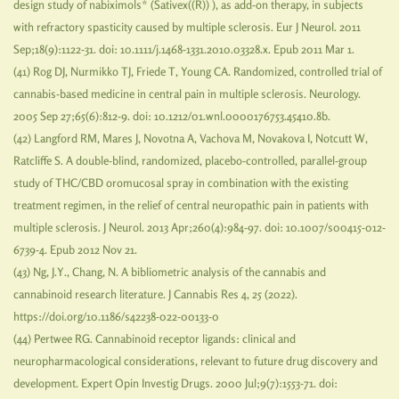
design study of nabiximols* (Sativex((R)) ), as add-on therapy, in subjects
with refractory spasticity caused by multiple sclerosis. Eur J Neurol. 2011
Sep;18(9):1122-31. doi: 10.1111/j.1468-1331.2010.03328.x. Epub 2011 Mar 1.
(41) Rog DJ, Nurmikko TJ, Friede T, Young CA. Randomized, controlled trial of
cannabis-based medicine in central pain in multiple sclerosis. Neurology.
2005 Sep 27;65(6):812-9. doi: 10.1212/01.wnl.0000176753.45410.8b.
(42) Langford RM, Mares J, Novotna A, Vachova M, Novakova I, Notcutt W,
Ratcliffe S. A double-blind, randomized, placebo-controlled, parallel-group
study of THC/CBD oromucosal spray in combination with the existing
treatment regimen, in the relief of central neuropathic pain in patients with
multiple sclerosis. J Neurol. 2013 Apr;260(4):984-97. doi: 10.1007/s00415-012-
6739-4. Epub 2012 Nov 21.
(43) Ng, J.Y., Chang, N. A bibliometric analysis of the cannabis and
cannabinoid research literature. J Cannabis Res 4, 25 (2022).
https://doi.org/10.1186/s42238-022-00133-0
(44) Pertwee RG. Cannabinoid receptor ligands: clinical and
neuropharmacological considerations, relevant to future drug discovery and
development. Expert Opin Investig Drugs. 2000 Jul;9(7):1553-71. doi: