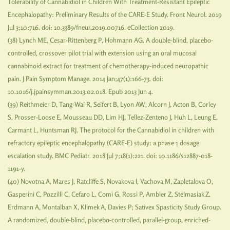
Tolerability of Cannabidiol in Children With Treatment-Resistant Epileptic
Encephalopathy: Preliminary Results of the CARE-E Study. Front Neurol. 2019
Jul 3;10:716. doi: 10.3389/fneur.2019.00716. eCollection 2019.
(38) Lynch ME, Cesar-Rittenberg P, Hohmann AG. A double-blind, placebo-
controlled, crossover pilot trial with extension using an oral mucosal
cannabinoid extract for treatment of chemotherapy-induced neuropathic
pain. J Pain Symptom Manage. 2014 Jan;47(1):166-73. doi:
10.1016/j.jpainsymman.2013.02.018. Epub 2013 Jun 4.
(39) Reithmeier D, Tang-Wai R, Seifert B, Lyon AW, Alcorn J, Acton B, Corley
S, Prosser-Loose E, Mousseau DD, Lim HJ, Tellez-Zenteno J, Huh L, Leung E,
Carmant L, Huntsman RJ. The protocol for the Cannabidiol in children with
refractory epileptic encephalopathy (CARE-E) study: a phase 1 dosage
escalation study. BMC Pediatr. 2018 Jul 7;18(1):221. doi: 10.1186/s12887-018-
1191-y.
(40) Novotna A, Mares J, Ratcliffe S, Novakova I, Vachova M, Zapletalova O,
Gasperini C, Pozzilli C, Cefaro L, Comi G, Rossi P, Ambler Z, Stelmasiak Z,
Erdmann A, Montalban X, Klimek A, Davies P; Sativex Spasticity Study Group.
A randomized, double-blind, placebo-controlled, parallel-group, enriched-