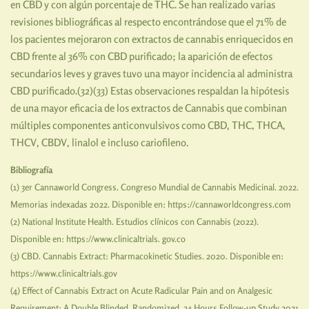
en CBD y con algún porcentaje de THC. Se han realizado varias
revisiones bibliográficas al respecto encontrándose que el 71% de
los pacientes mejoraron con extractos de cannabis enriquecidos en
CBD frente al 36% con CBD purificado; la aparición de efectos
secundarios leves y graves tuvo una mayor incidencia al administra
CBD purificado.(32)(33) Estas observaciones respaldan la hipótesis
de una mayor eficacia de los extractos de Cannabis que combinan
múltiples componentes anticonvulsivos como CBD, THC, THCA,
THCV, CBDV, linalol e incluso cariofileno.
Bibliografía
(1) 3er Cannaworld Congress. Congreso Mundial de Cannabis Medicinal. 2022.
Memorias indexadas 2022. Disponible en: https://cannaworldcongress.com
(2) National Institute Health. Estudios clínicos con Cannabis (2022).
Disponible en: https://www.clinicaltrials. gov.co
(3) CBD. Cannabis Extract: Pharmacokinetic Studies. 2020. Disponible en:
https://www.clinicaltrials.gov
(4) Effect of Cannabis Extract on Acute Radicular Pain and on Analgesic
Requirement: A Double Blinded, Randomized, 24 Hours Follow-up Study 2021