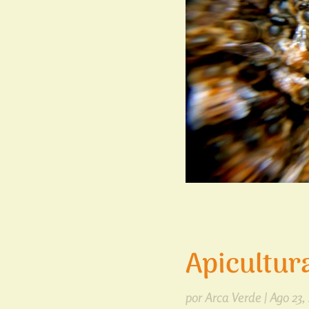
Apicultur
por
Arca Verde
|
Ago 23,