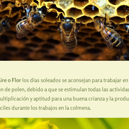
ire o Flor
los días soleados se aconsejan para trabajar en
ón de polen, debido a que se estimulan todas las activida
ultiplicación y aptitud para una buena crianza y la produ
les durante los trabajos en la colmena.