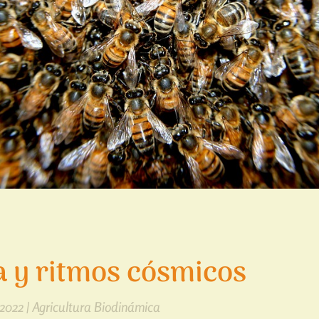
a y ritmos cósmicos
 2022
|
Agricultura Biodinámica